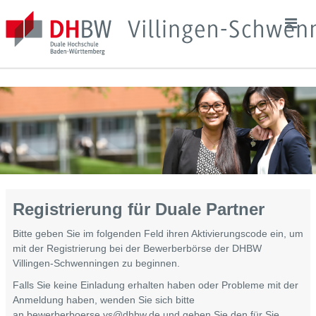
Direkt
Navi
zum
Inhalt
ein-
springen
und
ausb
Registrierung für Duale Partner
Bitte geben Sie im folgenden Feld ihren Aktivierungscode ein, um
mit der Registrierung bei der Bewerberbörse der DHBW
Villingen-Schwenningen zu beginnen.
Falls Sie keine Einladung erhalten haben oder Probleme mit der
Anmeldung haben, wenden Sie sich bitte
an
bewerberboerse.vs@dhbw.de
und geben Sie den für Sie